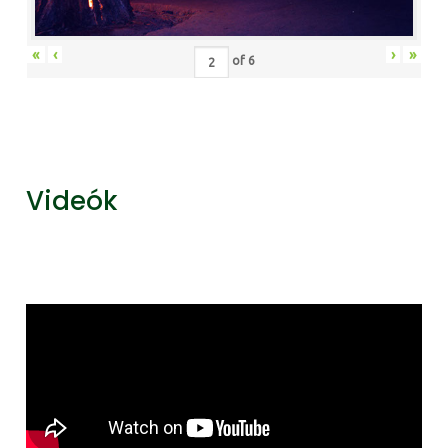
«
‹
›
»
of
6
Videók