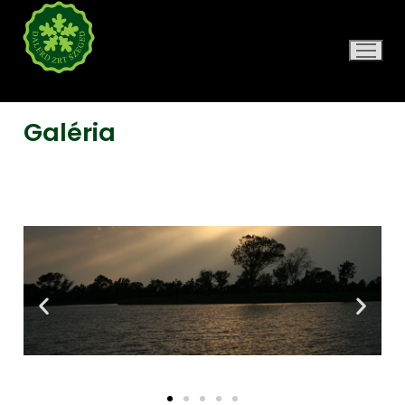
DALERD ZRT.
Galéria