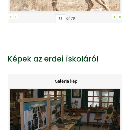
«
‹
›
»
of
79
Képek az erdei iskoláról
Galéria kép