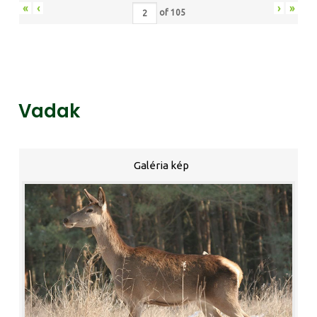
«
‹
›
»
of
105
Vadak
Galéria kép