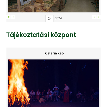
«
‹
›
»
of
24
Tájékoztatási központ
Galéria kép