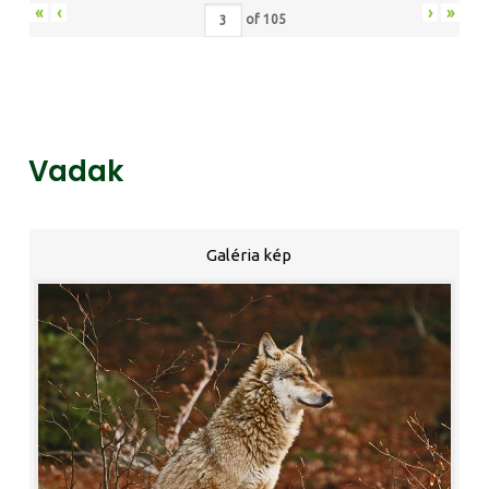
«
‹
›
»
of
105
Vadak
Galéria kép