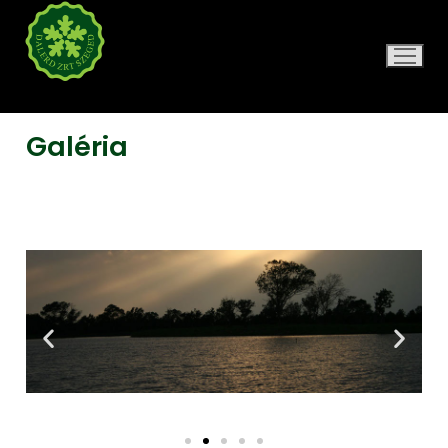
DALERD ZRT.
Galéria