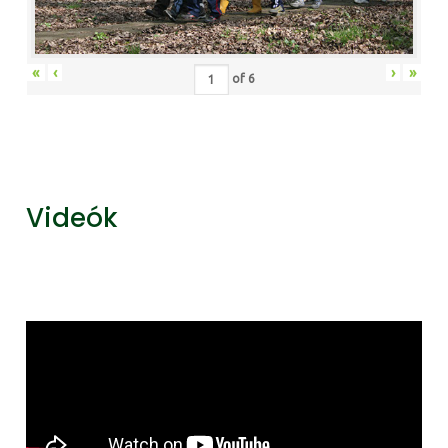
«
‹
›
»
of
6
Videók