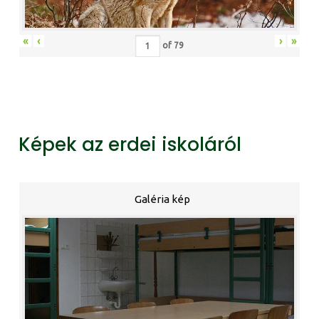
«
‹
›
»
of
79
Képek az erdei iskoláról
Galéria kép