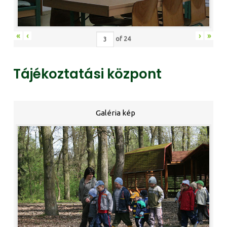
«
‹
›
»
of
24
Tájékoztatási központ
Galéria kép