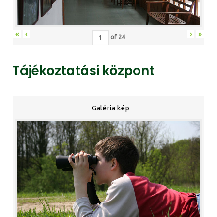
«
‹
›
»
of
24
Tájékoztatási központ
Galéria kép