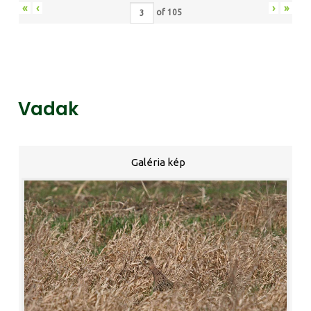
«
‹
›
»
of
105
Vadak
Galéria kép