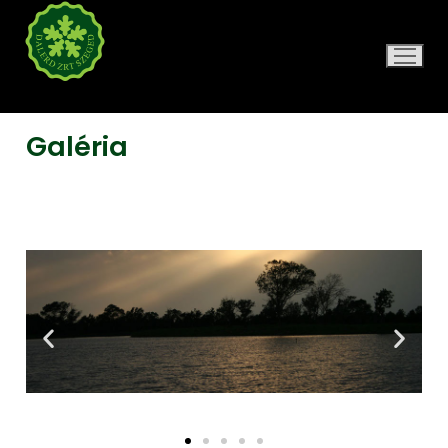
DALERD ZRT.
Galéria