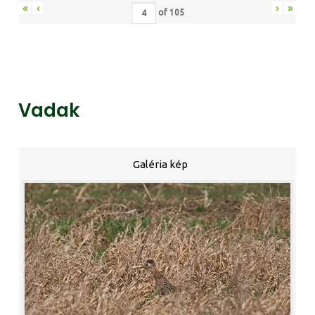
«
‹
›
»
of
105
Vadak
Galéria kép