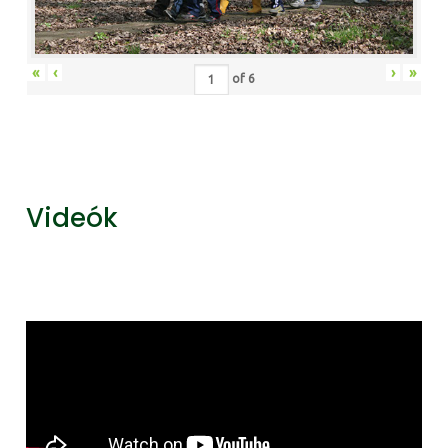
«
‹
›
»
of
6
Videók