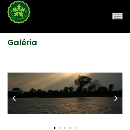
DALERD ZRT.
Galéria