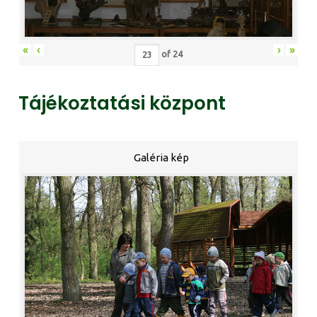
«
‹
›
»
of
24
Tájékoztatási központ
Galéria kép