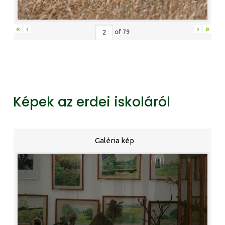
«
‹
›
»
of
79
Képek az erdei iskoláról
Galéria kép