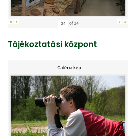
«
‹
›
»
of
24
Tájékoztatási központ
Galéria kép