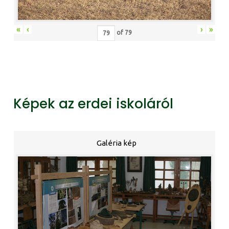
«
‹
›
»
of
79
Képek az erdei iskoláról
Galéria kép