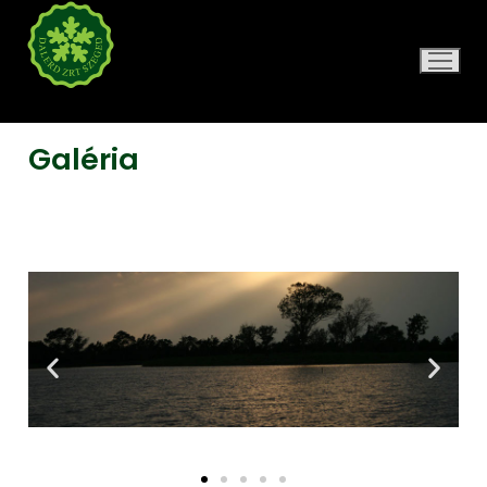
DALERD ZRT.
Galéria