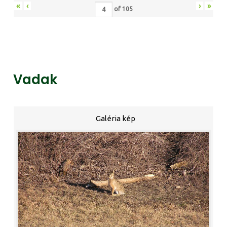
«
‹
›
»
of
105
Vadak
Galéria kép