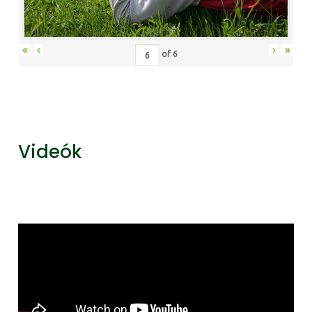
«
‹
›
»
of
6
Videók