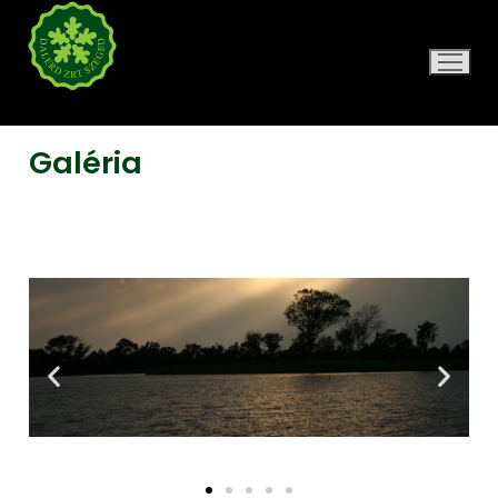
DALERD ZRT.
Galéria