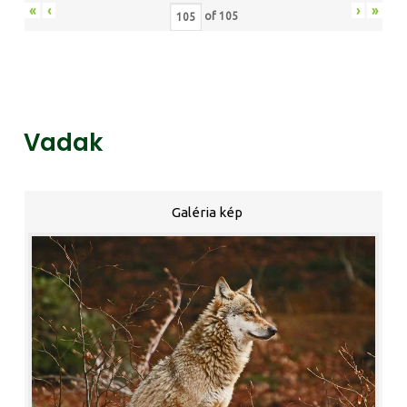
«
‹
›
»
of
105
Vadak
Galéria kép