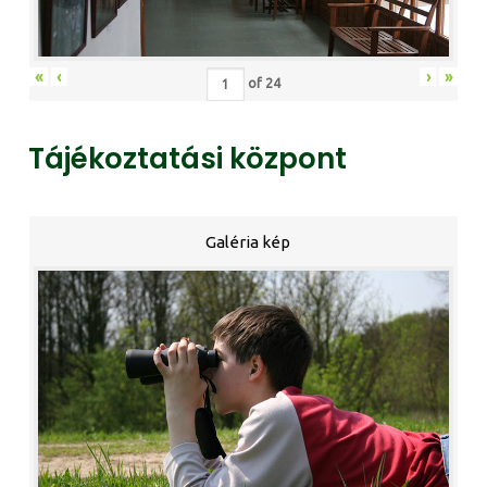
«
‹
›
»
of
24
Tájékoztatási központ
Galéria kép