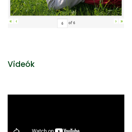
«
‹
›
»
of
6
Videók