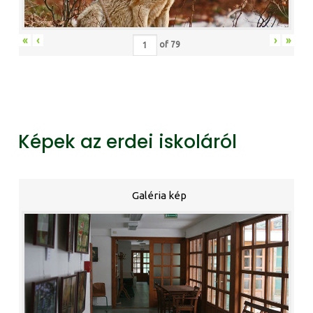
«
‹
›
»
of
79
Képek az erdei iskoláról
Galéria kép