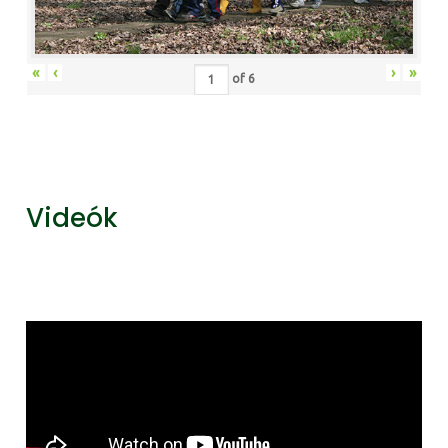
«
‹
›
»
of
6
Videók