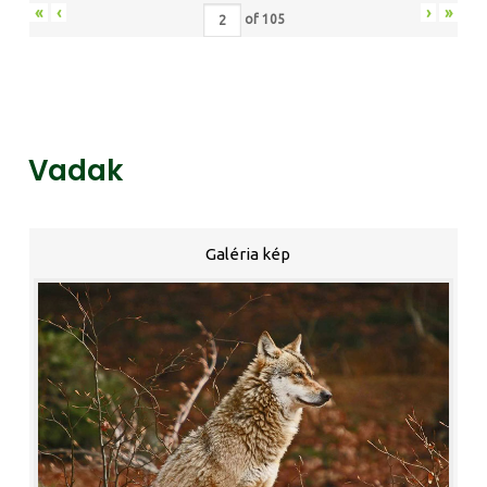
«
‹
›
»
of
105
Vadak
Galéria kép