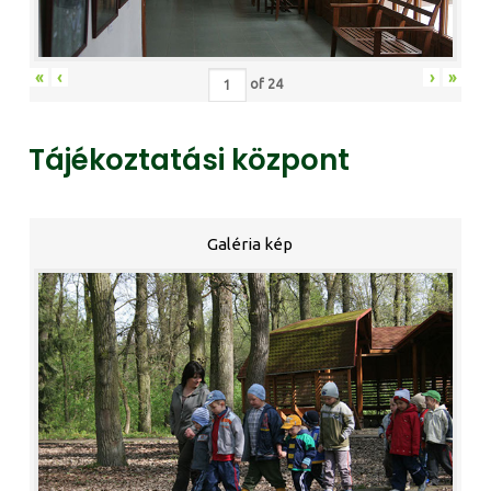
«
‹
›
»
of
24
Tájékoztatási központ
Galéria kép