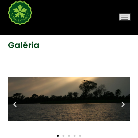
DALERD ZRT.
Galéria