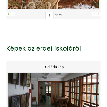
«
‹
›
»
of
79
Képek az erdei iskoláról
Galéria kép