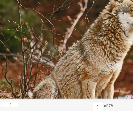
‹
of
79