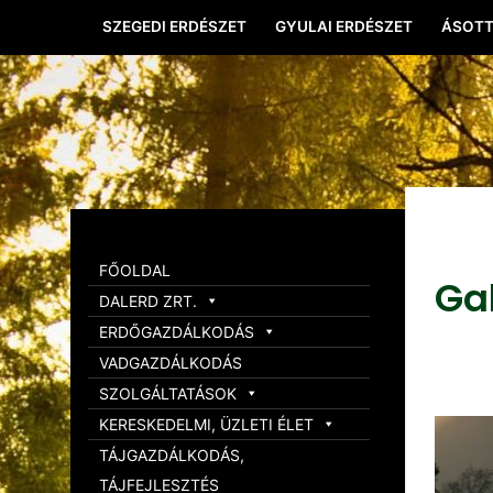
SZEGEDI ERDÉSZET
GYULAI ERDÉSZET
ÁSOTT
FŐOLDAL
Ga
DALERD ZRT.
ERDŐGAZDÁLKODÁS
VADGAZDÁLKODÁS
SZOLGÁLTATÁSOK
KERESKEDELMI, ÜZLETI ÉLET
TÁJGAZDÁLKODÁS,
TÁJFEJLESZTÉS