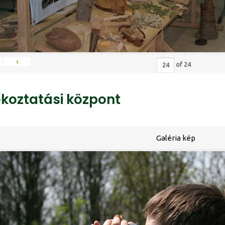
‹
of
24
ékoztatási központ
Galéria kép