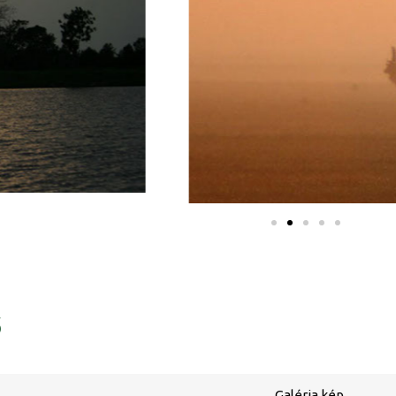
ő
Galéria kép