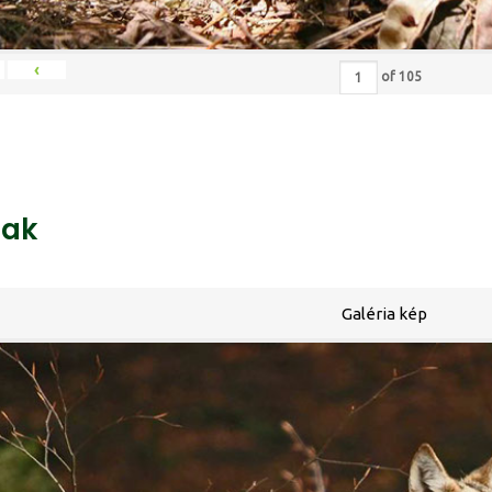
‹
of
105
ak
Galéria kép