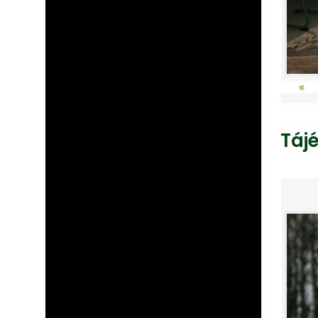
«
Táj