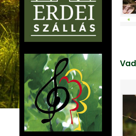
«
Vad