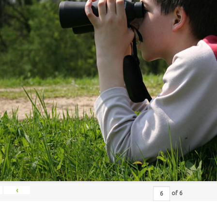
‹
of
6