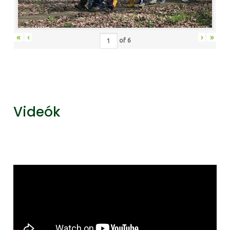
«
‹
›
»
of
6
Videók