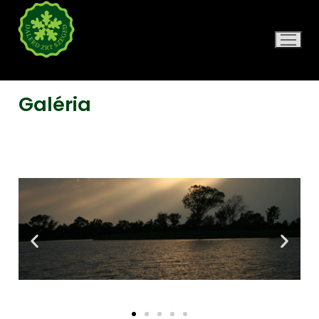
DALERD ZRT.
Galéria