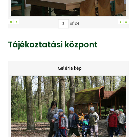
«
‹
›
»
of
24
Tájékoztatási központ
Galéria kép