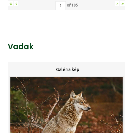
«
‹
›
»
of
105
Vadak
Galéria kép