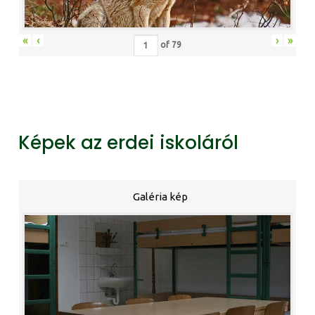
«
‹
›
»
of
79
Képek az erdei iskoláról
Galéria kép