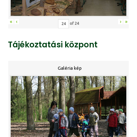
«
‹
›
»
of
24
Tájékoztatási központ
Galéria kép