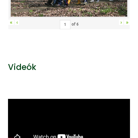
«
‹
›
»
of
6
Videók