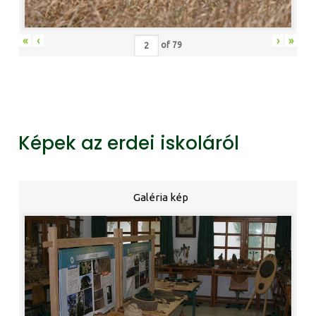
«
‹
›
»
of
79
Képek az erdei iskoláról
Galéria kép