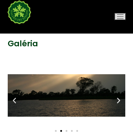
DALERD ZRT.
Galéria