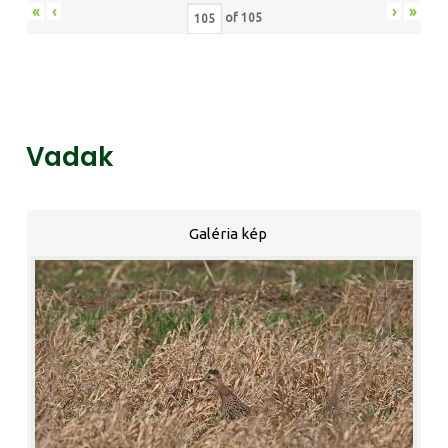
«
‹
›
»
of
105
Vadak
Galéria kép