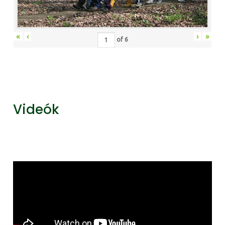
«
‹
›
»
of
6
Videók