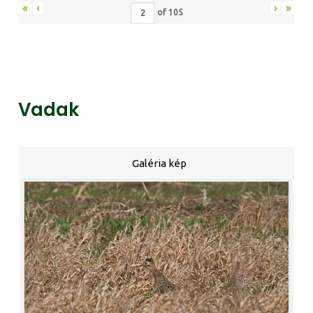
«
‹
›
»
of
105
Vadak
Galéria kép