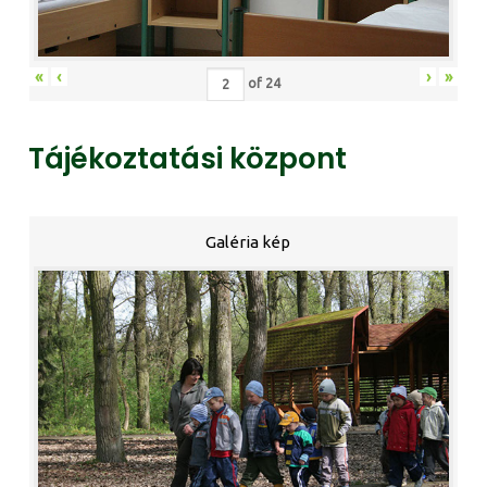
«
‹
›
»
of
24
Tájékoztatási központ
Galéria kép