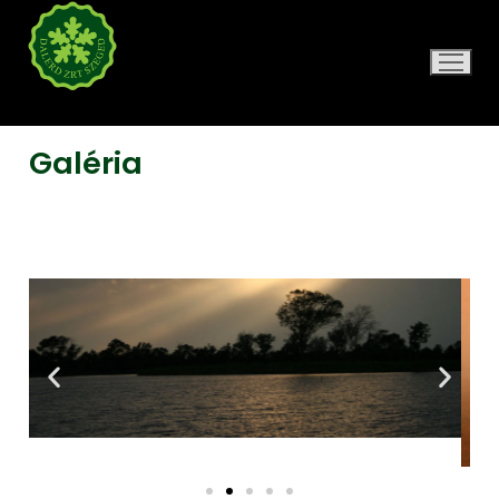
DALERD ZRT.
Galéria