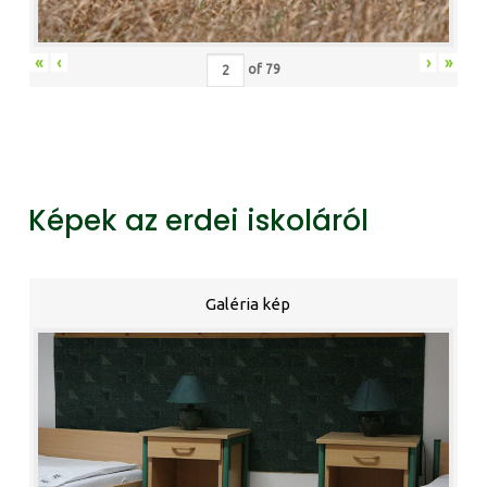
«
‹
›
»
of
79
Képek az erdei iskoláról
Galéria kép