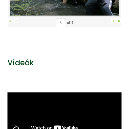
«
‹
›
»
of
6
Videók