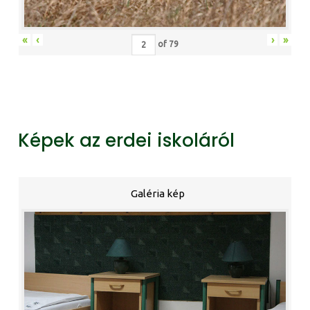
«
‹
›
»
of
79
Képek az erdei iskoláról
Galéria kép