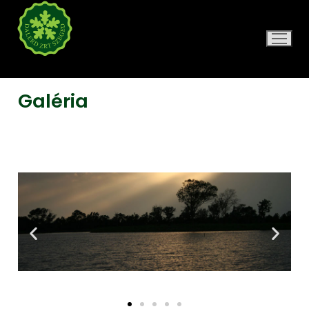
DALERD ZRT.
Galéria