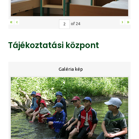
«
‹
›
»
of
24
Tájékoztatási központ
Galéria kép