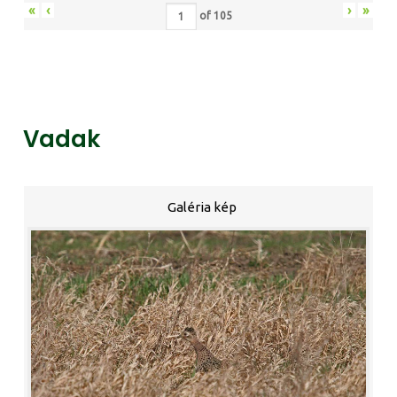
«
‹
›
»
of
105
Vadak
Galéria kép