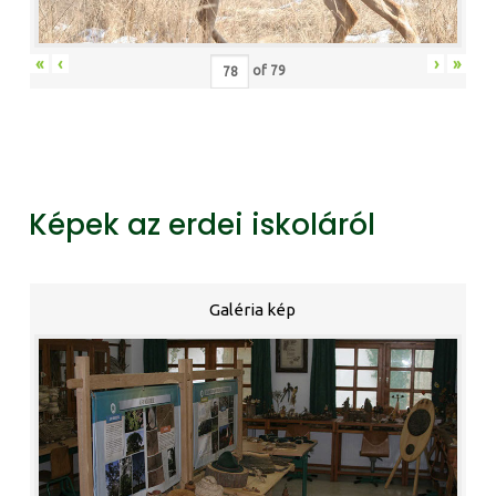
«
‹
›
»
of
79
Képek az erdei iskoláról
Galéria kép