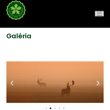
DALERD ZRT.
Galéria