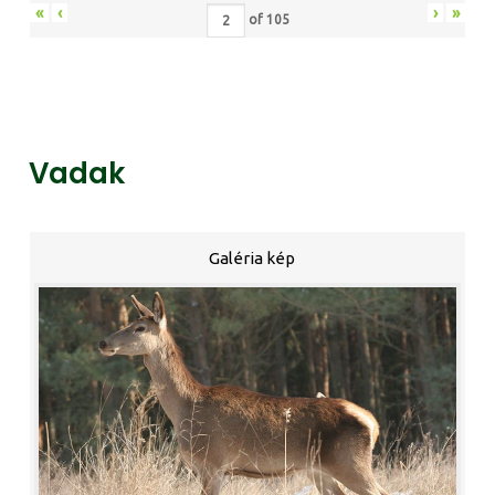
«
‹
›
»
of
105
Vadak
Galéria kép