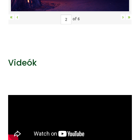
«
‹
›
»
of
6
Videók