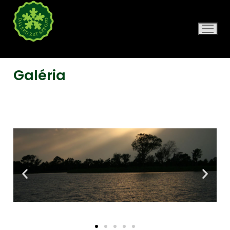
DALERD ZRT.
Galéria