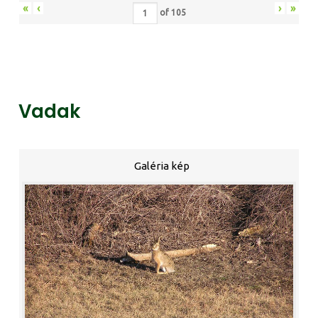
«
‹
›
»
of
105
Vadak
Galéria kép