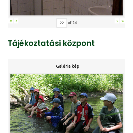
«
‹
›
»
of
24
Tájékoztatási központ
Galéria kép