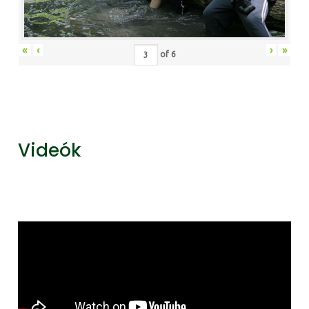
«
‹
›
»
of
6
Videók