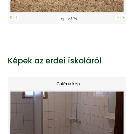
«
‹
›
»
of
79
Képek az erdei iskoláról
Galéria kép