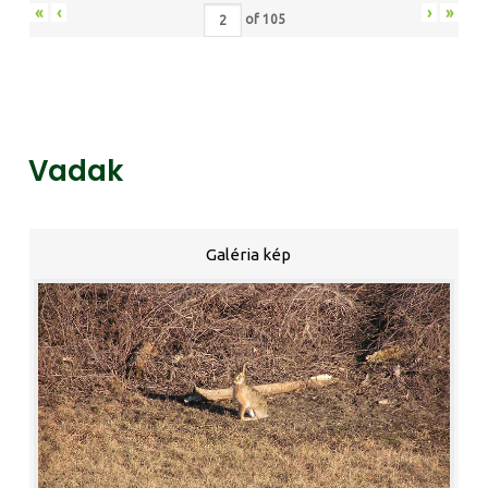
«
‹
›
»
of
105
Vadak
Galéria kép