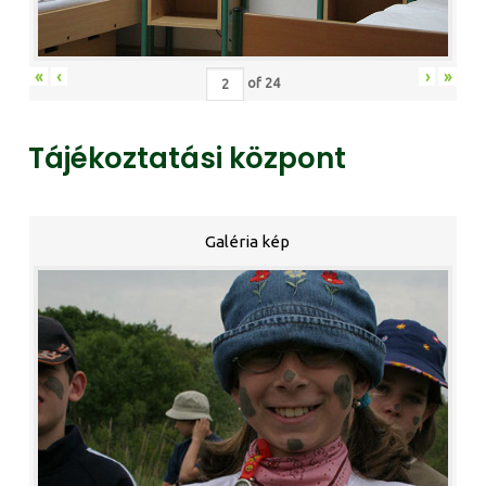
«
‹
›
»
of
24
Tájékoztatási központ
Galéria kép