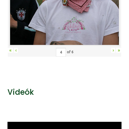
«
‹
›
»
of
6
Videók