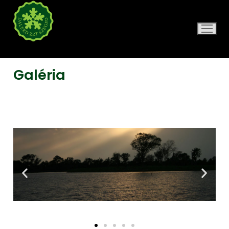
DALERD ZRT.
Galéria