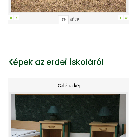
«
‹
›
»
of
79
Képek az erdei iskoláról
Galéria kép