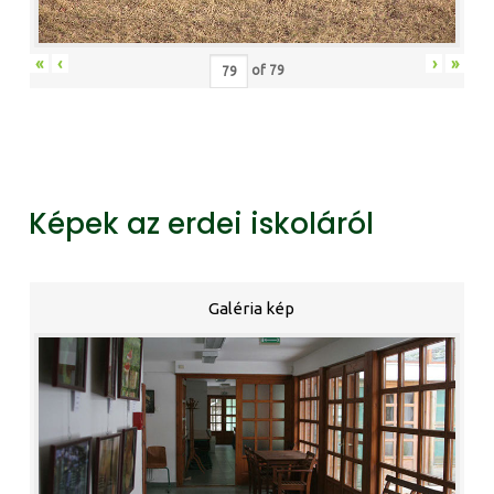
«
‹
›
»
of
79
Képek az erdei iskoláról
Galéria kép