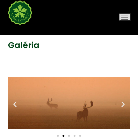
DALERD ZRT.
Galéria