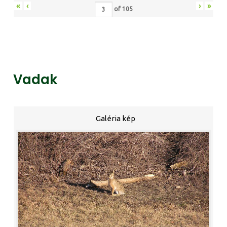
«
‹
›
»
of
105
Vadak
Galéria kép