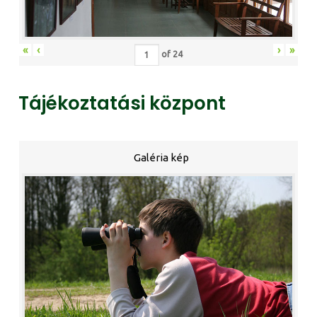
«
‹
›
»
of
24
Tájékoztatási központ
Galéria kép