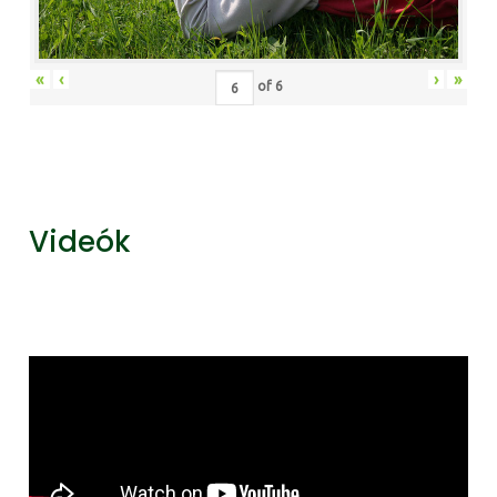
«
‹
›
»
of
6
Videók