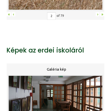
«
‹
›
»
of
79
Képek az erdei iskoláról
Galéria kép