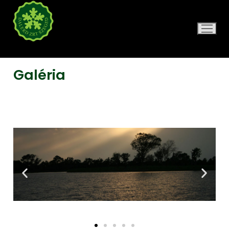
DALERD ZRT.
Galéria