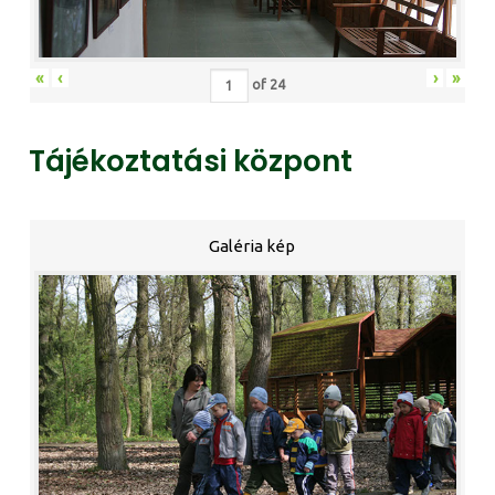
«
‹
›
»
of
24
Tájékoztatási központ
Galéria kép