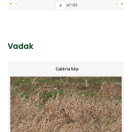
«
‹
›
»
of
105
Vadak
Galéria kép