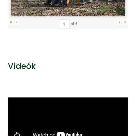
«
‹
›
»
of
6
Videók