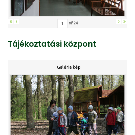
«
‹
›
»
of
24
Tájékoztatási központ
Galéria kép