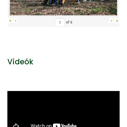
«
‹
›
»
of
6
Videók