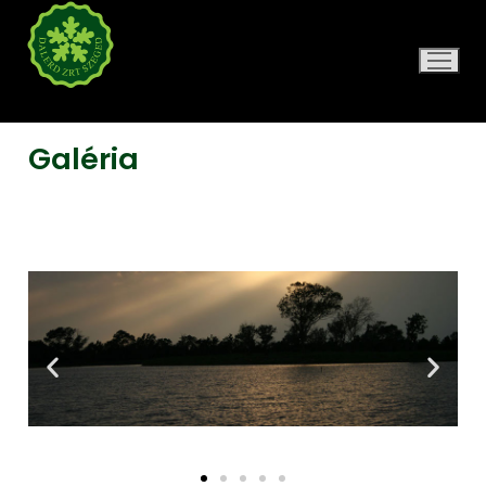
DALERD ZRT.
Galéria