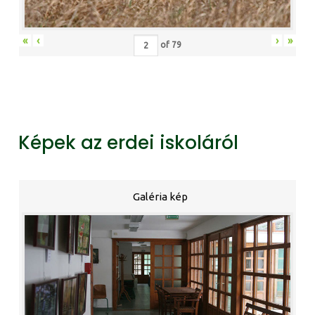
«
‹
›
»
of
79
Képek az erdei iskoláról
Galéria kép