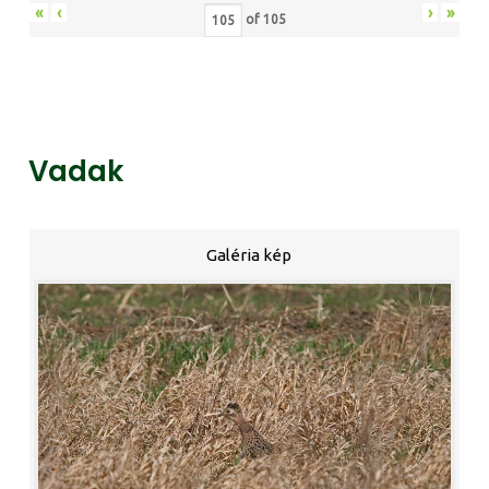
«
‹
›
»
of
105
Vadak
Galéria kép