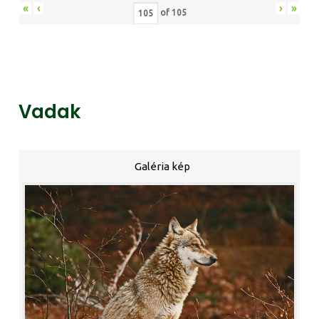
«
‹
›
»
of
105
Vadak
Galéria kép