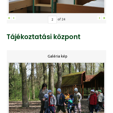
«
‹
›
»
of
24
Tájékoztatási központ
Galéria kép