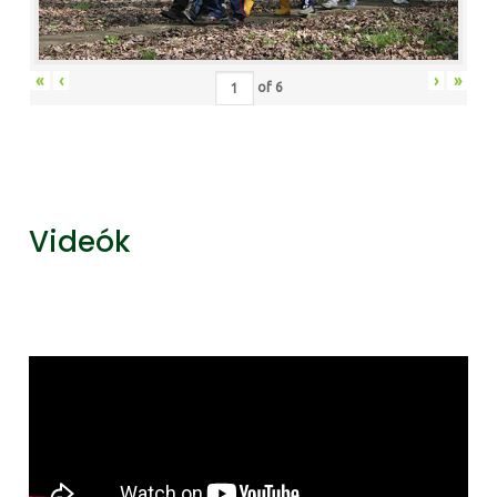
«
‹
›
»
of
6
Videók