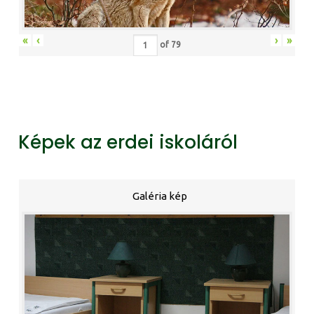
«
‹
›
»
of
79
Képek az erdei iskoláról
Galéria kép