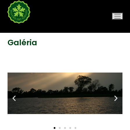
DALERD ZRT.
Galéria