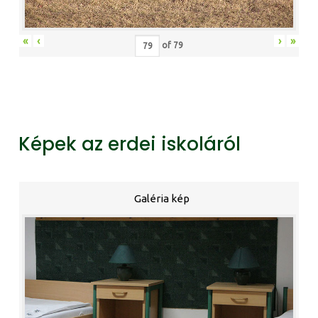
«
‹
›
»
of
79
Képek az erdei iskoláról
Galéria kép