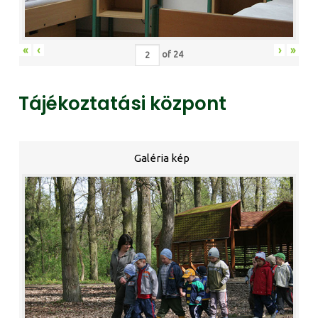
«
‹
›
»
of
24
Tájékoztatási központ
Galéria kép