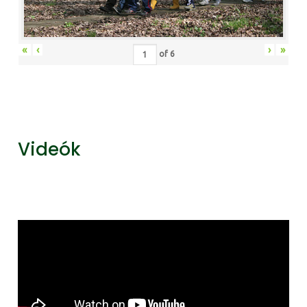
«
‹
›
»
of
6
Videók