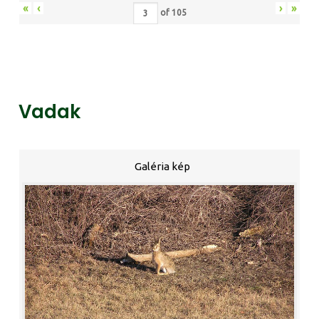
«
‹
›
»
of
105
Vadak
Galéria kép