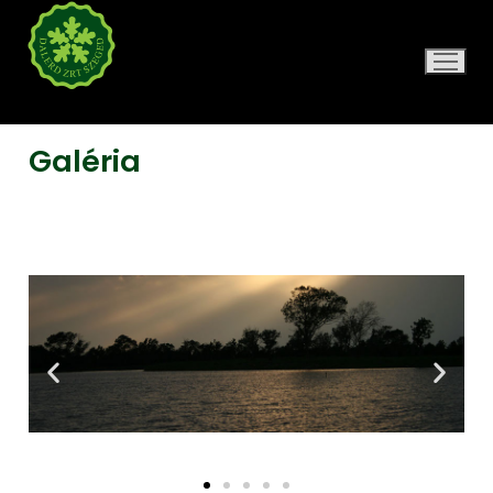
DALERD ZRT.
Galéria