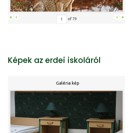
«
‹
›
»
of
79
Képek az erdei iskoláról
Galéria kép