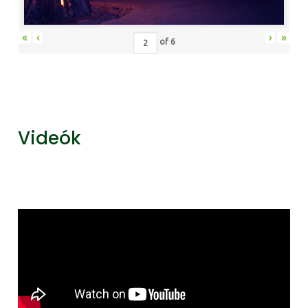
«
‹
›
»
of
6
Videók