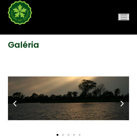
DALERD ZRT.
Galéria