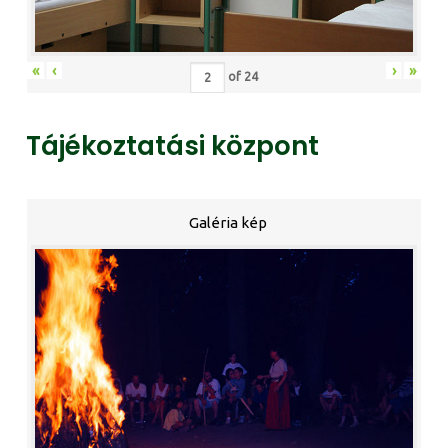
«
‹
›
»
of
24
Tájékoztatási központ
Galéria kép