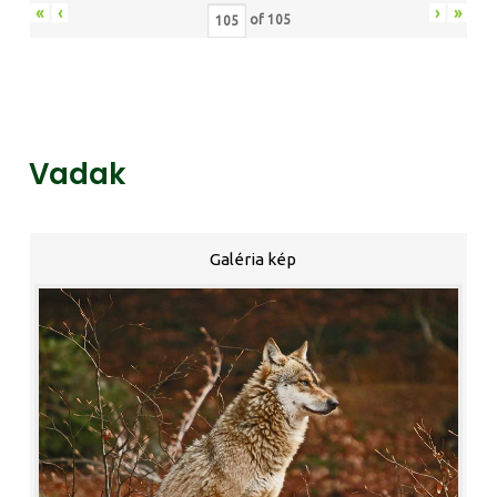
«
‹
›
»
of
105
Vadak
Galéria kép