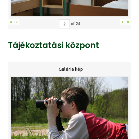
«
‹
›
»
of
24
Tájékoztatási központ
Galéria kép