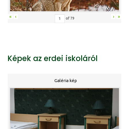
«
‹
›
»
of
79
Képek az erdei iskoláról
Galéria kép