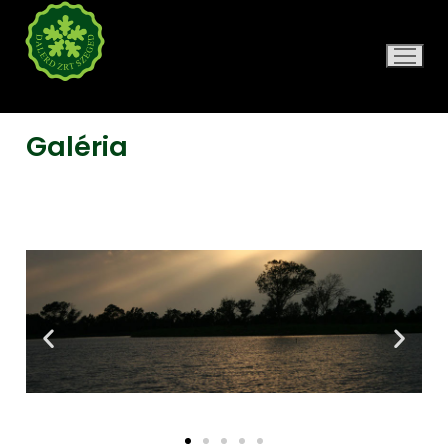
DALERD ZRT.
Galéria