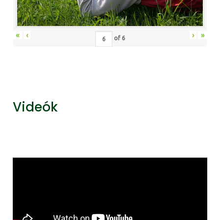
«
‹
›
»
of
6
Videók