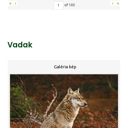
«
‹
›
»
of
105
Vadak
Galéria kép