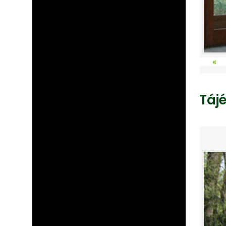
«
Táj