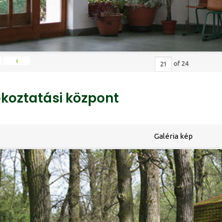
‹
of
24
ékoztatási központ
Galéria kép