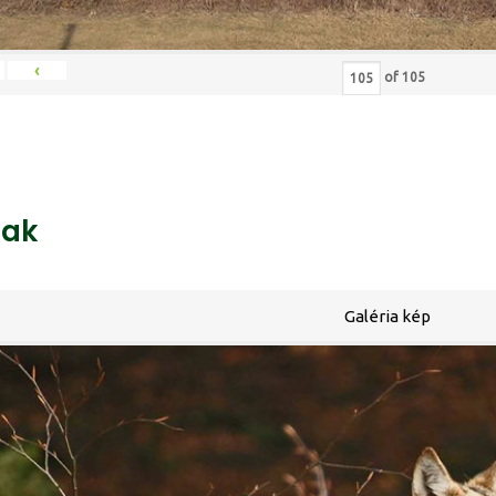
‹
of
105
ak
Galéria kép