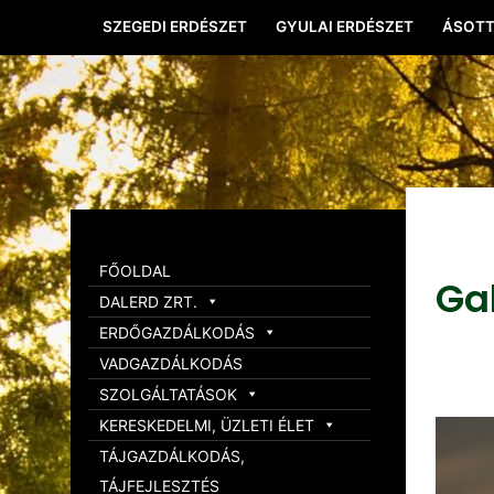
SZEGEDI ERDÉSZET
GYULAI ERDÉSZET
ÁSOTT
FŐOLDAL
Ga
DALERD ZRT.
ERDŐGAZDÁLKODÁS
VADGAZDÁLKODÁS
SZOLGÁLTATÁSOK
KERESKEDELMI, ÜZLETI ÉLET
TÁJGAZDÁLKODÁS,
TÁJFEJLESZTÉS