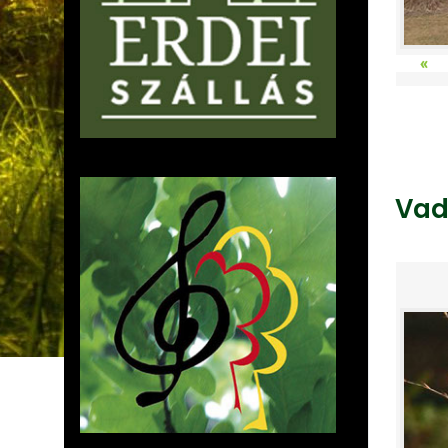
«
Vad