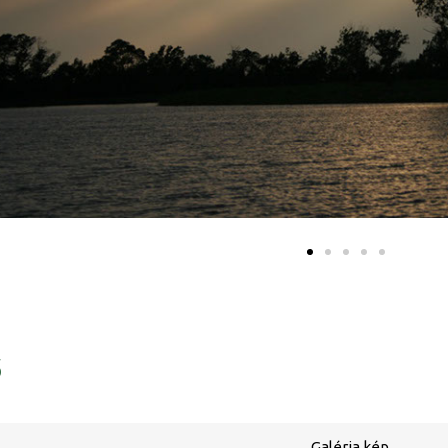
ő
Galéria kép