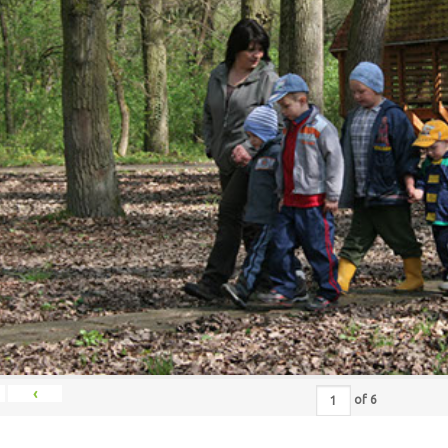
‹
of
6