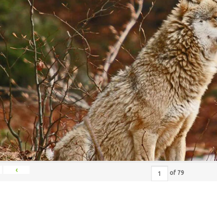
‹
of
79