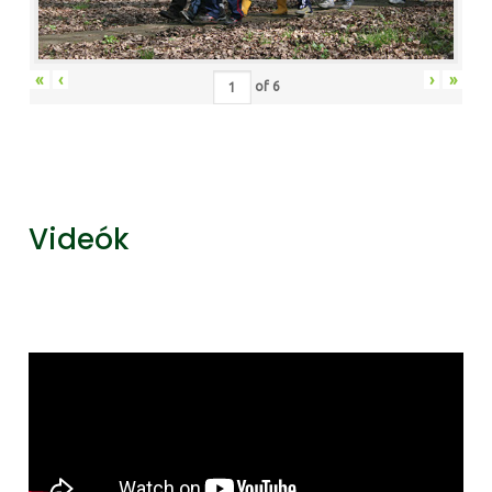
«
‹
›
»
of
6
Videók