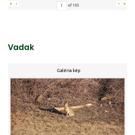
«
‹
›
»
of
105
Vadak
Galéria kép