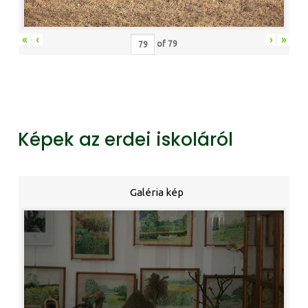
«
‹
›
»
of
79
Képek az erdei iskoláról
Galéria kép