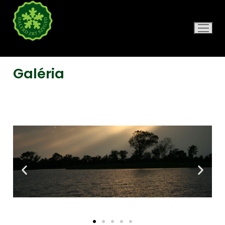
DALERD ZRT.
Galéria