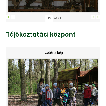
«
‹
›
»
of
24
Tájékoztatási központ
Galéria kép