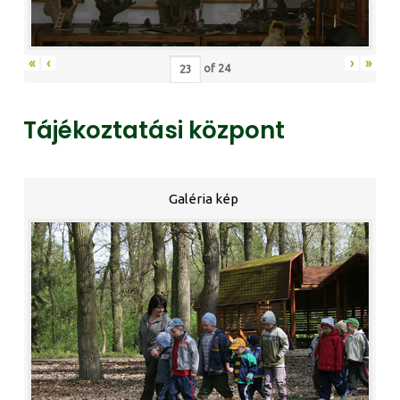
«
‹
›
»
of
24
Tájékoztatási központ
Galéria kép