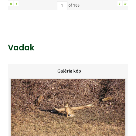
«
‹
›
»
of
105
Vadak
Galéria kép