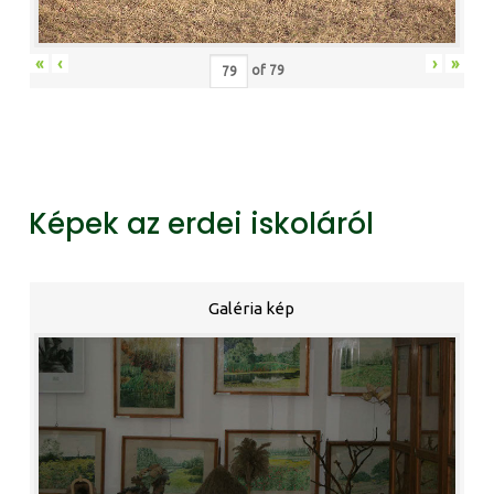
«
‹
›
»
of
79
Képek az erdei iskoláról
Galéria kép