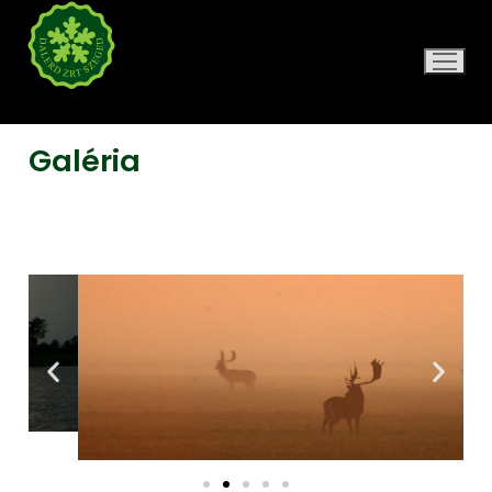
DALERD ZRT.
Galéria