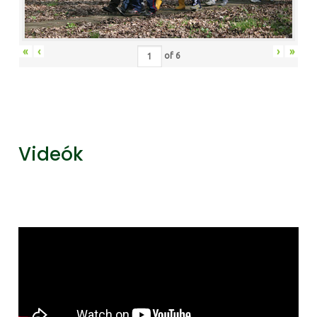
«
‹
›
»
of
6
Videók