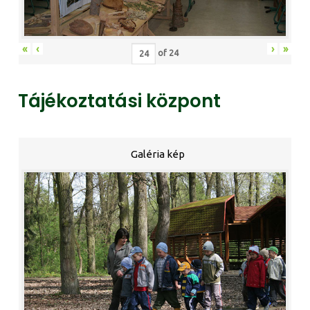
«
‹
›
»
of
24
Tájékoztatási központ
Galéria kép