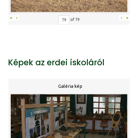
«
‹
›
»
of
79
Képek az erdei iskoláról
Galéria kép