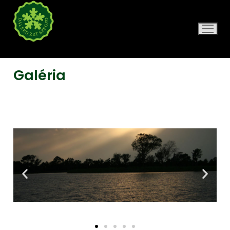
DALERD ZRT.
Galéria