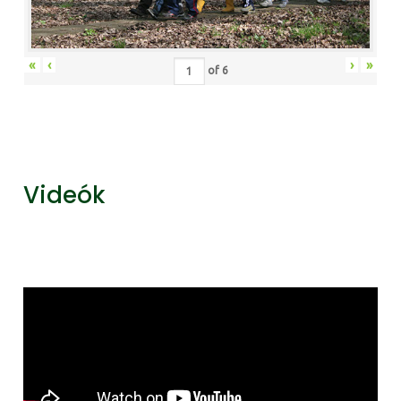
«
‹
›
»
of
6
Videók