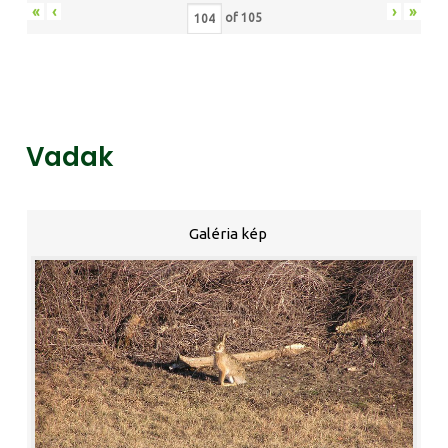
«
‹
›
»
of
105
Vadak
Galéria kép