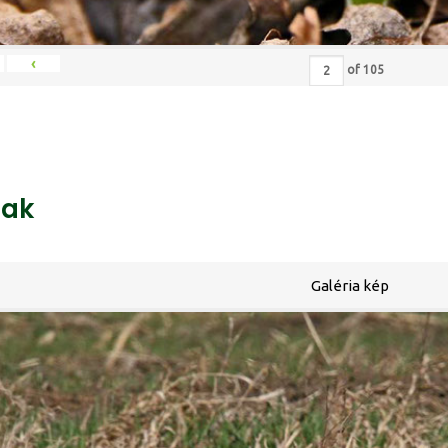
‹
of
105
ak
Galéria kép