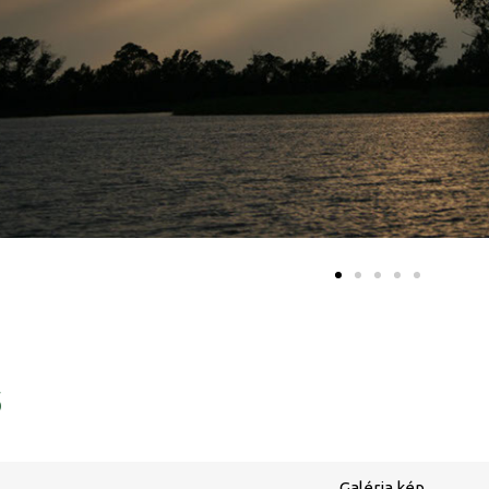
ő
Galéria kép