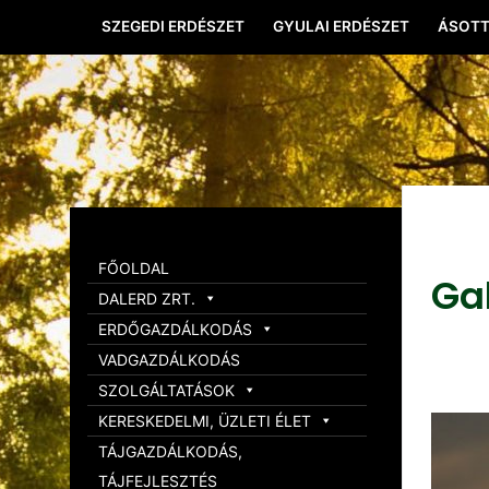
SZEGEDI ERDÉSZET
GYULAI ERDÉSZET
ÁSOTT
FŐOLDAL
Ga
DALERD ZRT.
ERDŐGAZDÁLKODÁS
VADGAZDÁLKODÁS
SZOLGÁLTATÁSOK
KERESKEDELMI, ÜZLETI ÉLET
TÁJGAZDÁLKODÁS,
TÁJFEJLESZTÉS