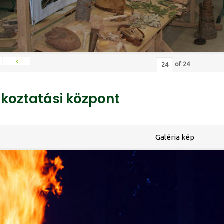
‹
of
24
ékoztatási központ
Galéria kép