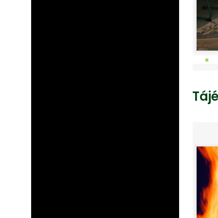
«
Táj