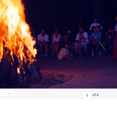
‹
of
6