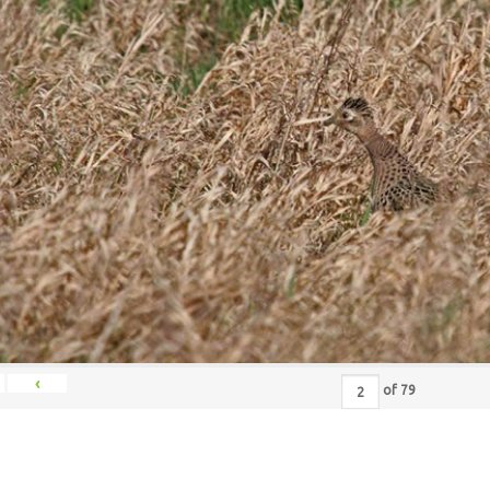
‹
of
79