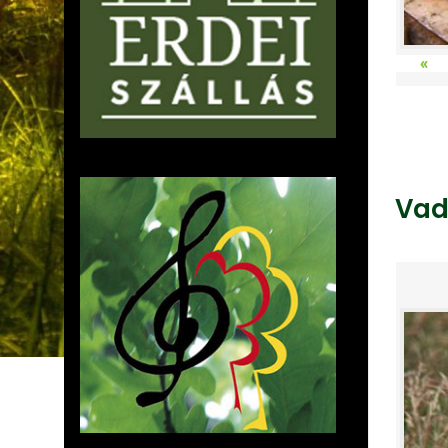
«
Vad