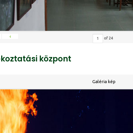
‹
of
24
ékoztatási központ
Galéria kép