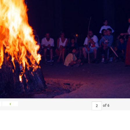
‹
of
6