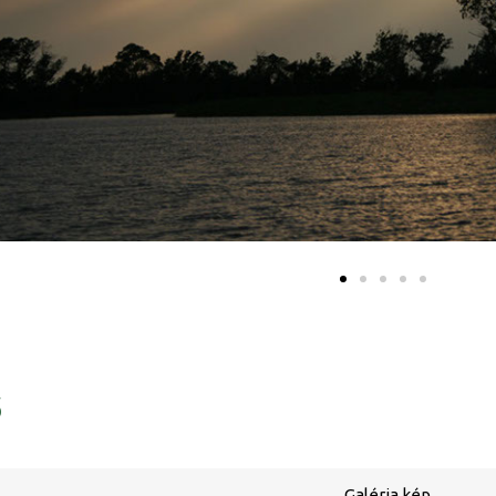
ő
Galéria kép