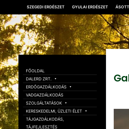
SZEGEDI ERDÉSZET
GYULAI ERDÉSZET
ÁSOTT
FŐOLDAL
Ga
DALERD ZRT.
ERDŐGAZDÁLKODÁS
VADGAZDÁLKODÁS
SZOLGÁLTATÁSOK
KERESKEDELMI, ÜZLETI ÉLET
TÁJGAZDÁLKODÁS,
TÁJFEJLESZTÉS