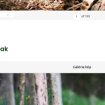
‹
of
105
ak
Galéria kép