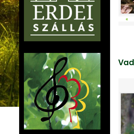
«
Vad