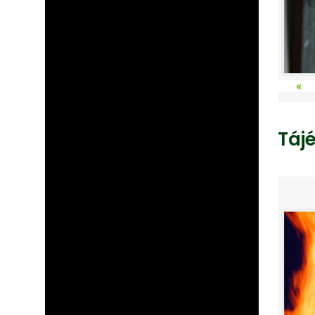
«
Táj