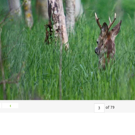
‹
of
79