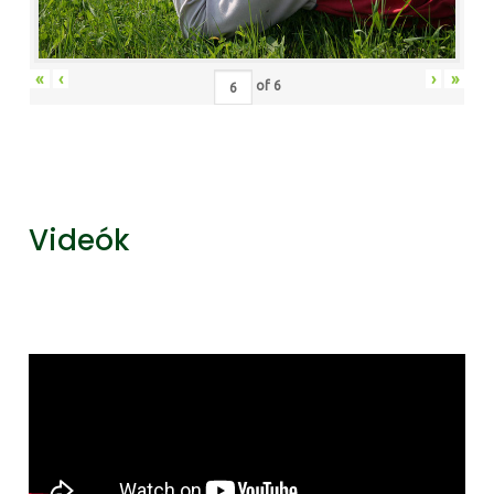
«
‹
›
»
of
6
Videók