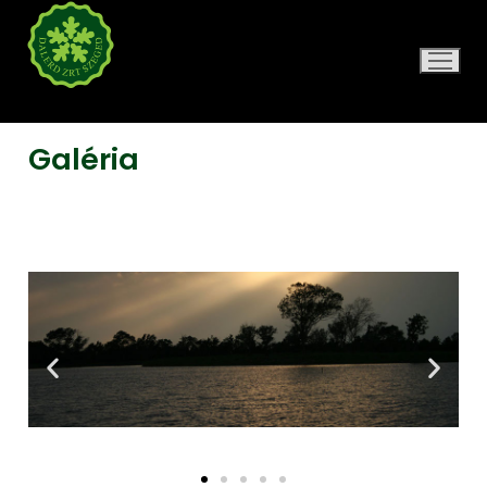
DALERD ZRT.
Galéria