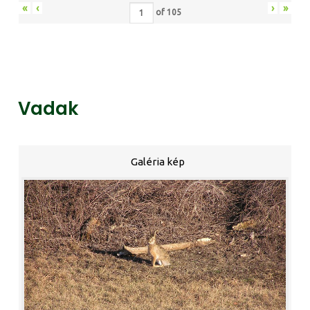
«
‹
›
»
of
105
Vadak
Galéria kép