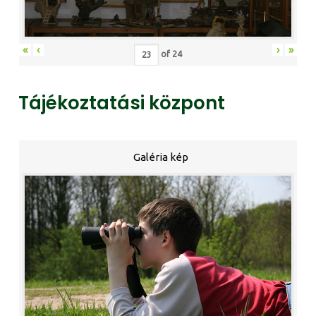
«
‹
›
»
of
24
Tájékoztatási központ
Galéria kép