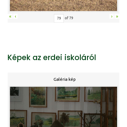
«
‹
›
»
of
79
Képek az erdei iskoláról
Galéria kép