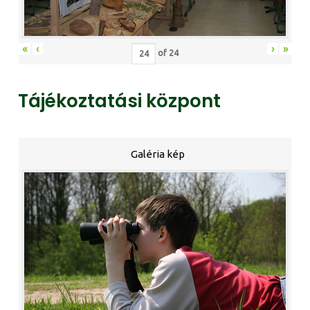
«
‹
›
»
of
24
Tájékoztatási központ
Galéria kép