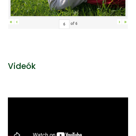
«
‹
›
»
of
6
Videók