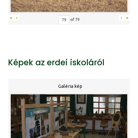
«
‹
›
»
of
79
Képek az erdei iskoláról
Galéria kép