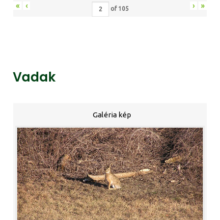
«
‹
›
»
of
105
Vadak
Galéria kép