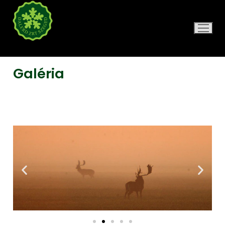
DALERD ZRT.
Galéria