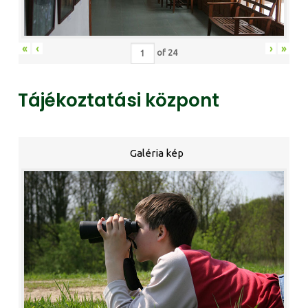
«
‹
›
»
of
24
Tájékoztatási központ
Galéria kép