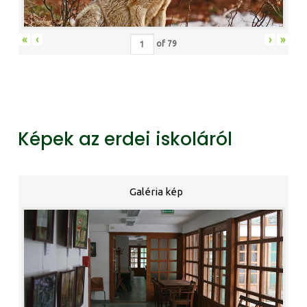
«
‹
›
»
of
79
Képek az erdei iskoláról
Galéria kép