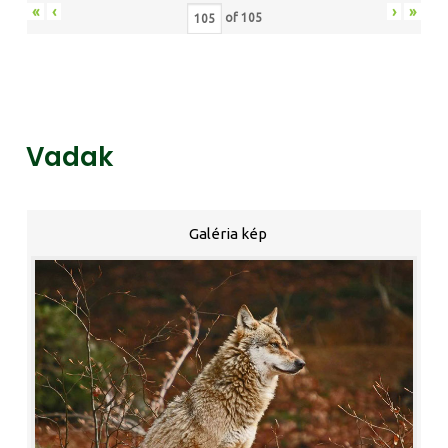
«
‹
›
»
of
105
Vadak
Galéria kép