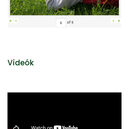
«
‹
›
»
of
6
Videók