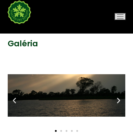
DALERD ZRT.
Galéria