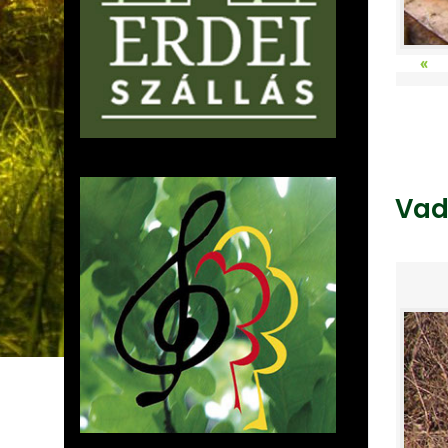
«
Vad