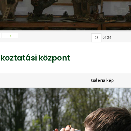
‹
of
24
ékoztatási központ
Galéria kép