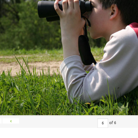
‹
of
6