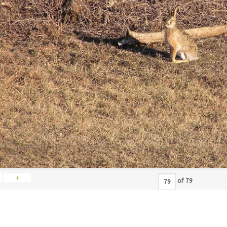
‹
of
79