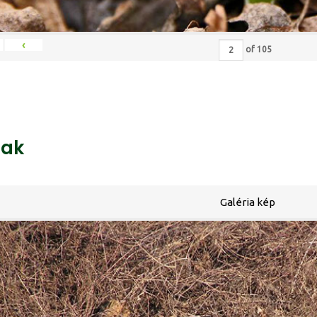
‹
of
105
ak
Galéria kép