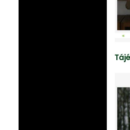
«
Táj