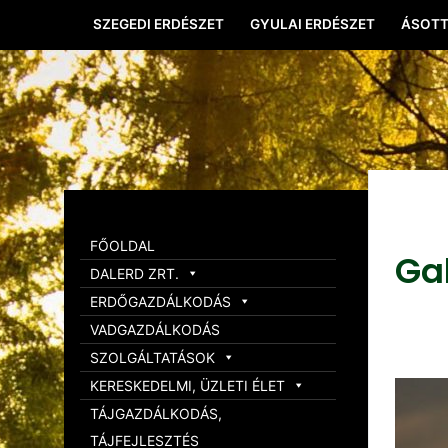
SZEGEDI ERDÉSZET
GYULAI ERDÉSZET
ÁSOTT
FŐOLDAL
Ga
DALERD ZRT.
ERDŐGAZDÁLKODÁS
VADGAZDÁLKODÁS
SZOLGÁLTATÁSOK
KERESKEDELMI, ÜZLETI ÉLET
TÁJGAZDÁLKODÁS,
TÁJFEJLESZTÉS