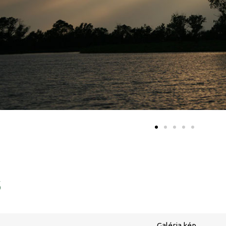
ő
Galéria kép