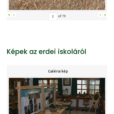
«
‹
›
»
of
79
Képek az erdei iskoláról
Galéria kép