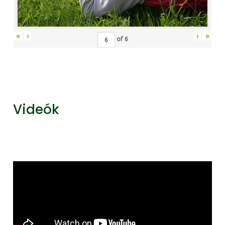
«
‹
›
»
of
6
Videók