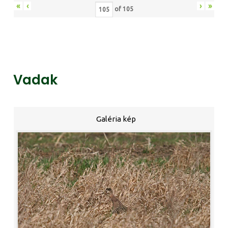
«
‹
›
»
of
105
Vadak
Galéria kép