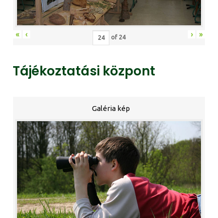
«
‹
›
»
of
24
Tájékoztatási központ
Galéria kép