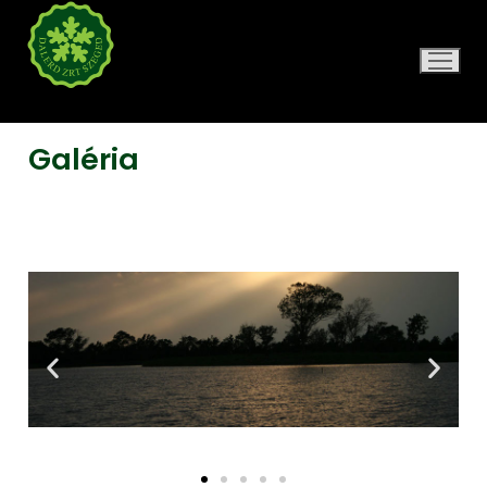
DALERD ZRT.
Galéria